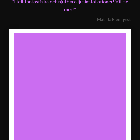
”Helt fantastiska och njutbara ljusinstallationer! Vill se
mer!”
Matilda Blomqvist